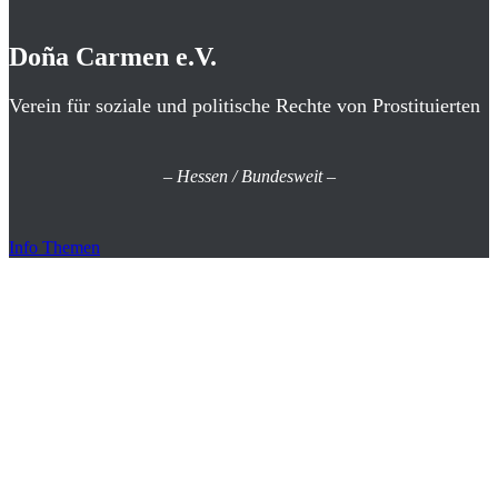
Doña Carmen e.V.
Verein für soziale und politische Rechte von Prostituierten
–
Hessen / Bundesweit
–
Info Themen
Die Vorträge der
einzelnen Referenten
erleben