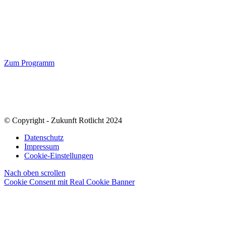
Stelle Dir Deinen individuellen Plan zusammen, zu welchen
Themen Du mehr erfahren möchtest.
Zum Programm
Aus rechtlichen Gründen darf die „Rotlicht-Akademie“ keine Rechts- oder Steuerberatung anlässlich dieser
Konferenz ausüben oder unmittelbar vermitteln; soweit einzelne unserer Referenten nach dem
Rechtsdienstleistungsgesetz zur Rechts- und/oder Steuerberatung zugelassen sind, erfolgt diese in deren Namen
ohne Beteiligung oder Unterstützung der Rotlicht-Akademie C.Rohr als Veranstalter. Für die Inhalte ihrer
Vorträge sind die Referenten jeweils selbst verantwortlich.
© Copyright - Zukunft Rotlicht 2024
Datenschutz
Impressum
Cookie-Einstellungen
Nach oben scrollen
Cookie Consent mit Real Cookie Banner